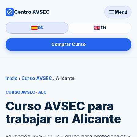
Centro AVSEC
Menú
ES
EN
Comprar Curso
Inicio
/
Curso AVSEC
/ Alicante
CURSO AVSEC · ALC
Curso AVSEC para
trabajar en Alicante
Formación AVSEC 11.2.6 online para profesionales y