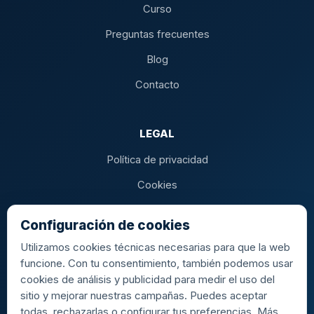
Curso
Preguntas frecuentes
Blog
Contacto
LEGAL
Política de privacidad
Cookies
Condiciones de compra
Configuración de cookies
Utilizamos cookies técnicas necesarias para que la web
funcione. Con tu consentimiento, también podemos usar
AEROPUERTOS
cookies de análisis y publicidad para medir el uso del
sitio y mejorar nuestras campañas. Puedes aceptar
MAD · Madrid-Barajas
BCN · Barcelona-El Prat
todas, rechazarlas o configurar tus preferencias. Más