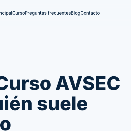
ncipal
Curso
Preguntas frecuentes
Blog
Contacto
 Curso AVSEC
uién suele
lo